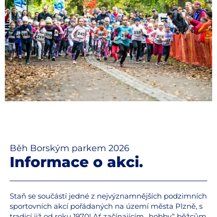
Běh Borským parkem 2026
Informace o akci.
Staň se součástí jedné z nejvýznamnějších podzimních
sportovních akcí pořádaných na území města Plzně, s
tradicí již od roku 1970! Ať začínajícím „hobby“ běžcům