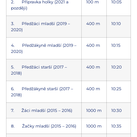
2. Přípravka holky (2021 a
100 m
10:05
později)
3. Předžáci mladší (2019 –
400 m
10:10
2020)
4. Předžákyně mladší (2019 –
400 m
10:15
2020)
5. Předžáci starší (2017 –
400 m
10:20
2018)
6. Předžákyně starší (2017 –
400 m
10:25
2018)
7. Žáci mladší (2015 – 2016)
1000 m
10:30
8. Žačky mladší (2015 – 2016)
1000 m
10:35