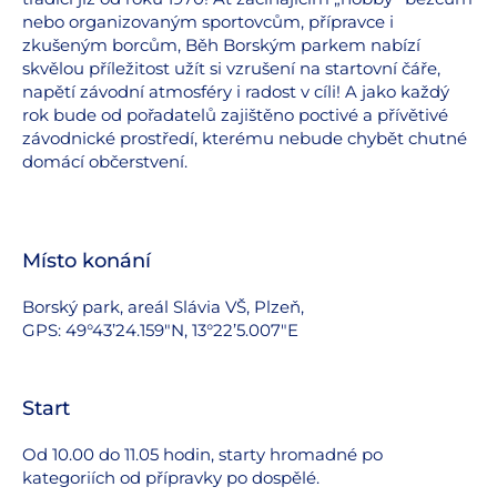
nebo organizovaným sportovcům, přípravce i
zkušeným borcům, Běh Borským parkem nabízí
skvělou příležitost užít si vzrušení na startovní čáře,
napětí závodní atmosféry i radost v cíli! A jako každý
rok bude od pořadatelů zajištěno poctivé a přívětivé
závodnické prostředí, kterému nebude chybět chutné
domácí občerstvení.
Místo konání
Borský park, areál Slávia VŠ, Plzeň,
GPS: 49°43’24.159″N, 13°22’5.007″E
Start
Od 10.00 do 11.05 hodin, starty hromadné po
kategoriích od přípravky po dospělé.