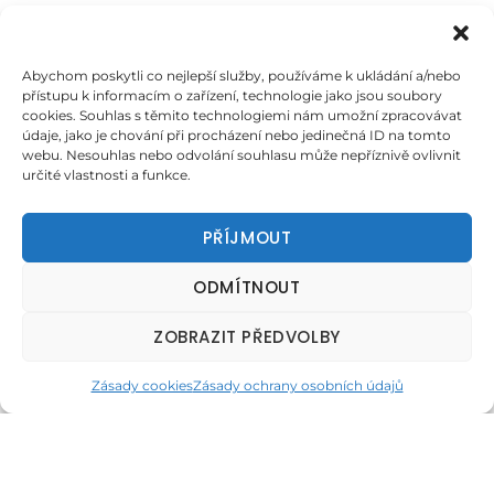
Abychom poskytli co nejlepší služby, používáme k ukládání a/nebo
přístupu k informacím o zařízení, technologie jako jsou soubory
cookies. Souhlas s těmito technologiemi nám umožní zpracovávat
údaje, jako je chování při procházení nebo jedinečná ID na tomto
webu. Nesouhlas nebo odvolání souhlasu může nepříznivě ovlivnit
určité vlastnosti a funkce.
PŘÍJMOUT
ODMÍTNOUT
ZOBRAZIT PŘEDVOLBY
Zásady cookies
Zásady ochrany osobních údajů
Běh Borským parkem 2026